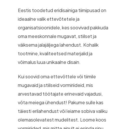
Eestis toodetud eridisainiga tiimipusad on
ideaalne valik ettevõtetele ja
organisatsioonidele, kes soovivad pakkuda
oma meeskonnale mugavat, stiilset ja
väiksema jalajäljega lahendust. Kohalik
tootmine, kvaliteetsed materjalid ja
võimalus luua unikaalne disain.
Kui soovid oma ettevõttele või tiimile
mugavaid ja stiilseid vormiriideid, mis
arvestavad töötajate erinevaid vajadusi,
võta meiega ühendust! Pakume sulle kas
täiesti erilahendust või leiame sobiva valiku
olemasolevatest mudelitest. Loome koos
vormiriided, mis mitte ainult ei esinda sinu