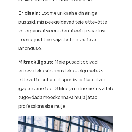
Eridisain:
Loome unikaalse disainiga
pusasid, mis peegeldavad teie ettevõtte
või organisatsiooni identiteeti ja väärtusi.
Loome just teie vajadustele vastava
lahenduse.
Mitmekülgsus:
Meie pusad sobivad
erinevateks sündmusteks – olgu selleks
ettevõtte üritused, spordivõistlused või
igapäevane töö. Stiilne ja ühtne riietus aitab
tugevdada meeskonnavaimu ja jätab
professionaalse mulje.