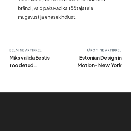
brändi, vaid pakuvad ka töötajatele
mugavust ja enesekindlust.
EELMINE ARTIKKEL
JÄRGMINE ARTIKKEL
Miks valida Eestis
Estonian Design in
toodetud
Motion- New York
vormiriided?