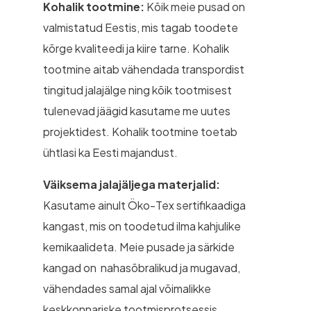
Kohalik tootmine:
Kõik meie pusad on
valmistatud Eestis, mis tagab toodete
kõrge kvaliteedi ja kiire tarne. Kohalik
tootmine aitab vähendada transpordist
tingitud jalajälge ning kõik tootmisest
tulenevad jäägid kasutame me uutes
projektidest. Kohalik tootmine toetab
ühtlasi ka Eesti majandust.
Väiksema jalajäljega materjalid:
Kasutame ainult Öko-Tex sertifikaadiga
kangast, mis on toodetud ilma kahjulike
kemikaalideta. Meie pusade ja särkide
kangad on nahasõbralikud ja mugavad,
vähendades samal ajal võimalikke
keskkonnariske tootmisprotsessis.