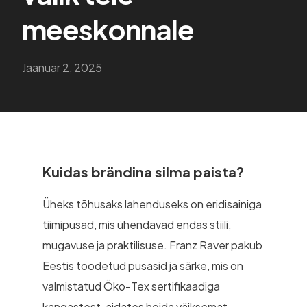
meeskonnale
Jaanuar 2, 2025
Kuidas brändina silma paista?
Üheks tõhusaks lahenduseks on eridisainiga
tiimipusad, mis ühendavad endas stiili,
mugavuse ja praktilisuse. Franz Raver pakub
Eestis toodetud pusasid ja särke, mis on
valmistatud Öko-Tex sertifikaadiga
kangastest, aidates hoida väiksemat