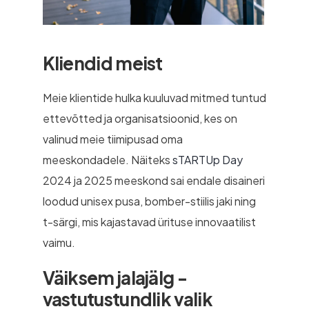
Kliendid meist
Meie klientide hulka kuuluvad mitmed tuntud
ettevõtted ja organisatsioonid, kes on
valinud meie tiimipusad oma
meeskondadele. Näiteks
sTARTUp Day
2024 ja 2025 meeskond sai endale disaineri
loodud unisex pusa, bomber-stiilis jaki ning
t-särgi, mis kajastavad ürituse innovaatilist
vaimu.
Väiksem jalajälg -
vastutustundlik valik