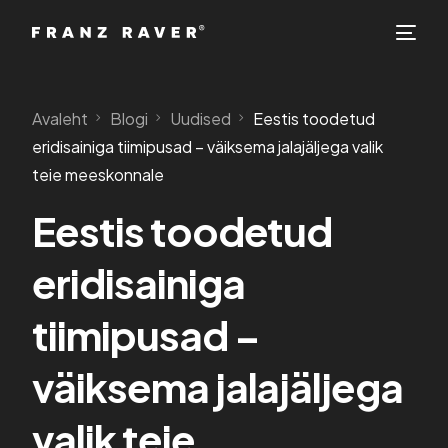
Avaleht
Blogi
Uudised
Eestis toodetud
eridisainiga tiimipusad – väiksema jalajäljega valik
teie meeskonnale
Eestis toodetud
eridisainiga
tiimipusad –
EST
väiksema jalajäljega
valik teie